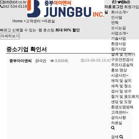
jbtt@jbtt.co.kr
042-534-0119
자료
로그인
회원가입
실
회사소개
인사말
Home >고객센터 >자료실
연혁
오시는길
빠르고 신뢰할 수 있는 -웹 호스팅
최대 90% 할인
사업소개
자세히보기
기술사업
환경사업
중소기업 확인서
철거사업
설계 및 인허가
구조안전검사
24-08-06 16:41
중부아이앤씨
0건
3,633회
주요시공실적
홍보 영상
시공사진
제작 및 설치
세척 및 청소
검사 및 보수
철거 및 용도폐지
샌딩 및 도장
환경오염방제
고객센터
공지사항
자료실
검색