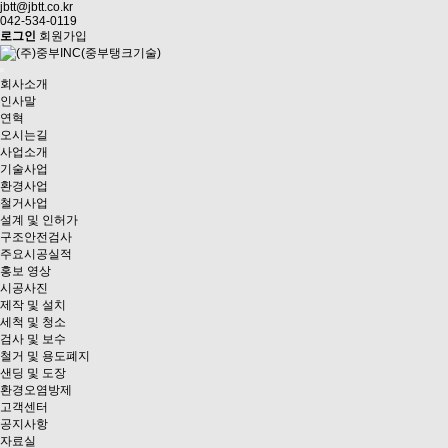
jbtt@jbtt.co.kr
042-534-0119
로그인
회원가입
회사소개
인사말
연혁
오시는길
사업소개
기술사업
환경사업
철거사업
설계 및 인허가
구조안전검사
주요시공실적
홍보 영상
시공사진
제작 및 설치
세척 및 청소
검사 및 보수
철거 및 용도폐지
샌딩 및 도장
환경오염방제
고객센터
공지사항
자료실