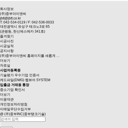
회사정보
(주)중부아이앤씨
jbtt@jbtt.co.kr
T: 042-534-0119 / F: 042-536-0033
대전광역시 유성구 테크노3로 65
(관평동, 한신에스메카 341호)
즐겨찾기
시공사진
시공실적
공지사항
(주)중부아이앤씨 홈페이지를 새롭게 …
더보기
자료실
사업자등록증
기술평가 우수기업 인증서
캐드파일(DWG) 웹뷰어 SYSTEM
입출금 거래용 통장
중소기업 확인서
더보기
이용약관
개인정보처리방침
이메일무단수집거부
@ (주)중부INC(중부탱크기술)