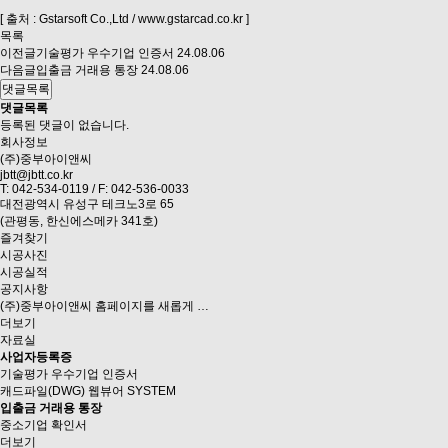
[ 출처 : Gstarsoft Co.,Ltd /
www.gstarcad.co.kr
]
목록
이전글
기술평가 우수기업 인증서
24.08.06
다음글
입출금 거래용 통장
24.08.06
댓글목록
댓글목록
등록된 댓글이 없습니다.
회사정보
(주)중부아이앤씨
jbtt@jbtt.co.kr
T: 042-534-0119 / F: 042-536-0033
대전광역시 유성구 테크노3로 65
(관평동, 한신에스메카 341호)
즐겨찾기
시공사진
시공실적
공지사항
(주)중부아이앤씨 홈페이지를 새롭게 …
더보기
자료실
사업자등록증
기술평가 우수기업 인증서
캐드파일(DWG) 웹뷰어 SYSTEM
입출금 거래용 통장
중소기업 확인서
더보기