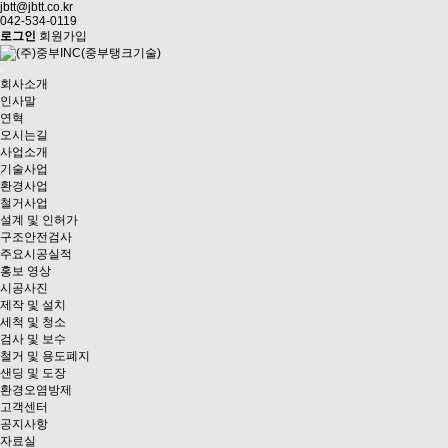
jbtt@jbtt.co.kr
042-534-0119
로그인
회원가입
회사소개
인사말
연혁
오시는길
사업소개
기술사업
환경사업
철거사업
설계 및 인허가
구조안전검사
주요시공실적
홍보 영상
시공사진
제작 및 설치
세척 및 청소
검사 및 보수
철거 및 용도폐지
샌딩 및 도장
환경오염방제
고객센터
공지사항
자료실