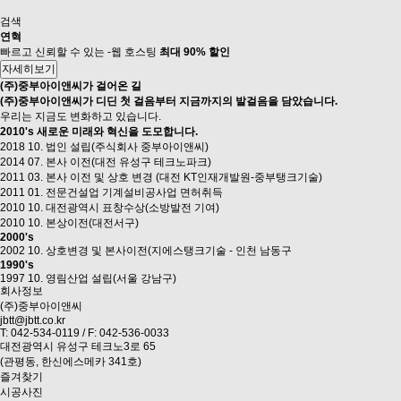
검색
연혁
빠르고 신뢰할 수 있는 -웹 호스팅
최대 90% 할인
자세히보기
(주)중부아이앤씨가 걸어온 길
(주)중부아이앤씨가 디딘 첫 걸음부터 지금까지의 발걸음을 담았습니다.
우리는 지금도 변화하고 있습니다.
2010's 새로운 미래와 혁신을 도모합니다.
2018 10. 법인 설립(주식회사 중부아이앤씨)
2014 07. 본사 이전(대전 유성구 테크노파크)
2011 03. 본사 이전 및 상호 변경 (대전 KT인재개발원-중부탱크기술)
2011 01. 전문건설업 기계설비공사업 면허취득
2010 10. 대전광역시 표창수상(소방발전 기여)
2010 10. 본상이전(대전서구)
2000's
2002 10. 상호변경 및 본사이전(지에스탱크기술 - 인천 남동구
1990's
1997 10. 영림산업 설립(서울 강남구)
회사정보
(주)중부아이앤씨
jbtt@jbtt.co.kr
T: 042-534-0119 / F: 042-536-0033
대전광역시 유성구 테크노3로 65
(관평동, 한신에스메카 341호)
즐겨찾기
시공사진