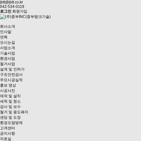
jbtt@jbtt.co.kr
042-534-0119
로그인
회원가입
회사소개
인사말
연혁
오시는길
사업소개
기술사업
환경사업
철거사업
설계 및 인허가
구조안전검사
주요시공실적
홍보 영상
시공사진
제작 및 설치
세척 및 청소
검사 및 보수
철거 및 용도폐지
샌딩 및 도장
환경오염방제
고객센터
공지사항
자료실