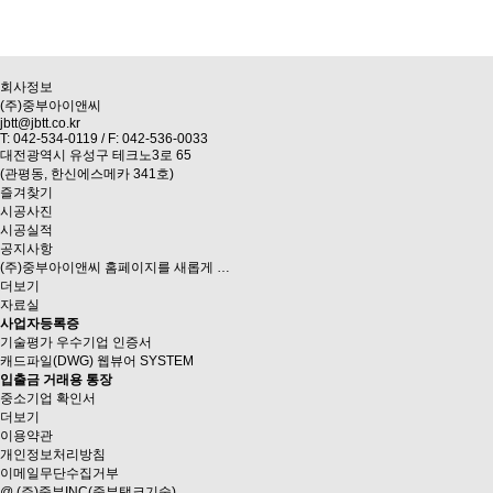
회사정보
(주)중부아이앤씨
jbtt@jbtt.co.kr
T: 042-534-0119 / F: 042-536-0033
대전광역시 유성구 테크노3로 65
(관평동, 한신에스메카 341호)
즐겨찾기
시공사진
시공실적
공지사항
(주)중부아이앤씨 홈페이지를 새롭게 …
더보기
자료실
사업자등록증
기술평가 우수기업 인증서
캐드파일(DWG) 웹뷰어 SYSTEM
입출금 거래용 통장
중소기업 확인서
더보기
이용약관
개인정보처리방침
이메일무단수집거부
@ (주)중부INC(중부탱크기술)