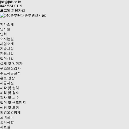
jbtt@jbtt.co.kr
042-534-0119
로그인
회원가입
회사소개
인사말
연혁
오시는길
사업소개
기술사업
환경사업
철거사업
설계 및 인허가
구조안전검사
주요시공실적
홍보 영상
시공사진
제작 및 설치
세척 및 청소
검사 및 보수
철거 및 용도폐지
샌딩 및 도장
환경오염방제
고객센터
공지사항
자료실